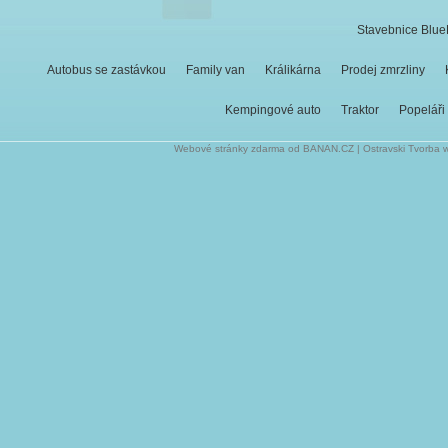
Stavebnice Blue
Autobus se zastávkou
Family van
Králikárna
Prodej zmrzliny
Kempingové auto
Traktor
Popeláři
Webové stránky zdarma
od
BANAN.CZ
|
Ostravski Tvorba 