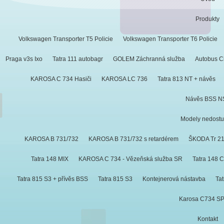
Produkty
Volkswagen Transporter T5 Policie
Volkswagen Transporter T6 Policie
Praga v3s Ixo
Tatra 111 autobagr
GOLEM Záchranná služba
Autobus Ci
KAROSA C 734 Hasiči
KAROSA LC 736
Tatra 813 NT + návěs
Návěs BSS N
Modely nedost
KAROSA B 731/732
KAROSA B 731/732 s retardérem
ŠKODA Tr 2
Tatra 148 MIX
KAROSA C 734 - Vězeňská služba SR
Tatra 148 C
Tatra 815 S3 + přívěs BSS
Tatra 815 S3
Kontejnerová nástavba
Tat
Karosa C734 S
Kontakt