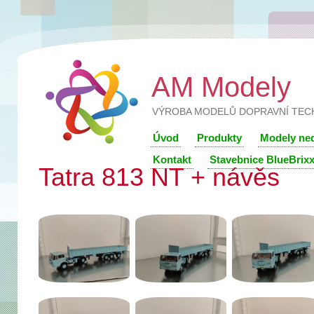
AM Modely
VÝROBA MODELŮ DOPRAVNÍ TEC
Úvod
Produkty
Modely ne
Kontakt
Stavebnice BlueBrix
Tatra 813 NT + návěs